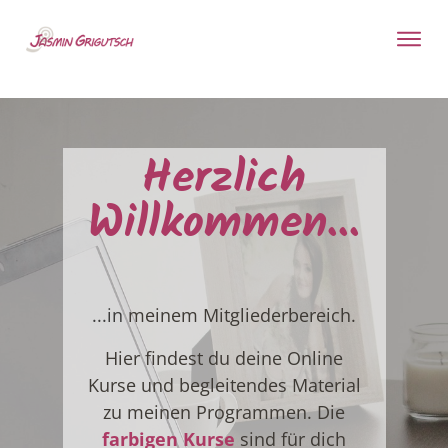
Herzlich
Willkommen...
...i
n
meinem Mitgliederbereich.
Hier findest du deine Online
Kurse und begleitendes Material
zu meinen Programmen. Die
farbigen Kurse
sind für dich